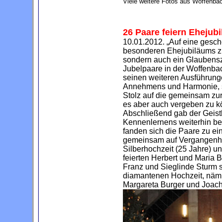
Viele weitere Fotos aus Woffenb
26 Paare feiern Ehejubi
10.01.2012. „Auf eine gesch
besonderen Ehejubiläums zur
sondern auch ein Glaubensz
Jubelpaare in der Woffenbach
seinen weiteren Ausführung
Annehmens und Harmonie, so
Stolz auf die gemeinsam zur
es aber auch vergeben zu k
Abschließend gab der Geistl
Kennenlernens weiterhin bes
fanden sich die Paare zu ei
gemeinsam auf Vergangenhei
Silberhochzeit (25 Jahre) u
feierten Herbert und Maria 
Franz und Sieglinde Sturm s
diamantenen Hochzeit, näml
Margareta Burger und Joach