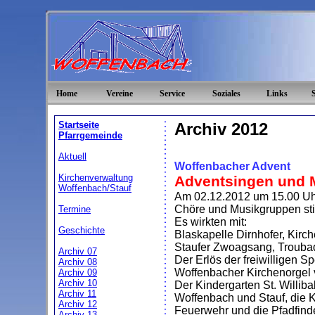
Home
Vereine
Service
Soziales
Links
Startseite
Archiv 2012
Pfarrgemeinde
Aktuell
Woffenbacher Advent
Kirchenverwaltung
Adventsingen und M
Woffenbach/Stauf
Am 02.12.2012 um 15.00 Uhr f
Chöre und Musikgruppen sti
Termine
Es wirkten mit:
Geschichte
Blaskapelle Dirnhofer, Kirc
Staufer Zwoagsang, Troubado
Archiv 07
Der Erlös der freiwilligen S
Archiv 08
Woffenbacher Kirchenorgel
Archiv 09
Archiv 10
Der Kindergarten St. Willib
Archiv 11
Woffenbach und Stauf, die Ko
Archiv 12
Feuerwehr und die Pfadfind
Archiv 13