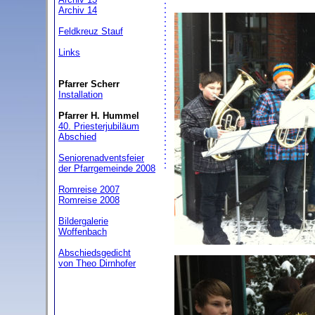
Archiv 14
Feldkreuz Stauf
Links
Pfarrer Scherr
Installation
Pfarrer H. Hummel
40. Priesterjubiläum
Abschied
Seniorenadventsfeier
der Pfarrgemeinde 2008
Romreise 2007
Romreise 2008
Bildergalerie
Woffenbach
Abschiedsgedicht
von Theo Dirnhofer