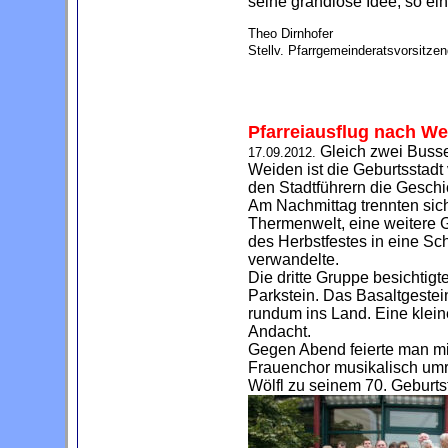
seine grandiose Idee, so ei
Theo Dirnhofer
Stellv. Pfarrgemeinderatsvorsitzen
Pfarreiausflug nach We
Gleich zwei Busse
17.09.2012.
Weiden ist die Geburtsstadt 
den Stadtführern die Geschi
Am Nachmittag trennten sic
Thermenwelt, eine weitere 
des Herbstfestes in eine Sc
verwandelte.
Die dritte Gruppe besichtig
Parkstein. Das Basaltgestei
rundum ins Land. Eine klein
Andacht.
Gegen Abend feierte man mit 
Frauenchor musikalisch umr
Wölfl zu seinem 70. Geburt